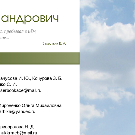
сандрович
, пребывая в нём,
чше.»
Закруткин В. А.
ачусова И. Ю., Кочурова З. Б.,
ко С. И.
userbookace@mail.ru
ироненко Ольга Михайловна
arbika@yandex.ru
риворогова Н. Д.
mukkrmcb@mail.ru