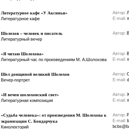
Литературное кафе «У Аксиньи»
Автор:
Л
E-mail:
m
Литературное кафе
Шолохов – человек и писатель
Автор:
В
Литературный вечер
«Я читаю Шолохова»
Автор:
В
E-mail:
Литературный час по произведениям М. А.Шолохова
Шел донщиной великий Шолохов
Автор:
С
E-mail:
d
Вечер-портрет
«И вечен шолоховский свет»
Автор:
Х
E-mail:
Литературная композиция
«Судьба человека»: от произведения М. Шолохова к
Автор:
Р
экранизации С. Бондарчука
E-mail:
b
bcbs@ba
Кинолекторий