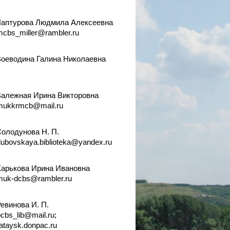
аптурова Людмила Алексеевна
cbs_miller@rambler.ru
оеводина Галина Николаевна
алежная Ирина Викторовна
mukkrmcb@mail.ru
олодунова Н. П.
ubovskaya.biblioteka@yandex.ru
арькова Ирина Ивановна
muk-dcbs@rambler.ru
евинова И. П.
cbs_lib@mail.ru;
taysk.donpac.ru