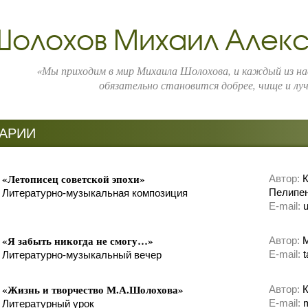
Шолохов Михаил Алек
«Мы приходим в мир Михаила Шолохова, и каждый из нас
обязательно становится добрее, чище и лу
АРИИ
«Летописец советской эпохи»
Автор:
К
Пелипен
Литературно-музыкальная композиция
E-mail:
«Я забыть никогда не смогу…»
Автор:
М
E-mail:
t
Литературно-музыкальный вечер
«Жизнь и творчество М.А.Шолохова»
Автор:
К
E-mail:
Литературный урок